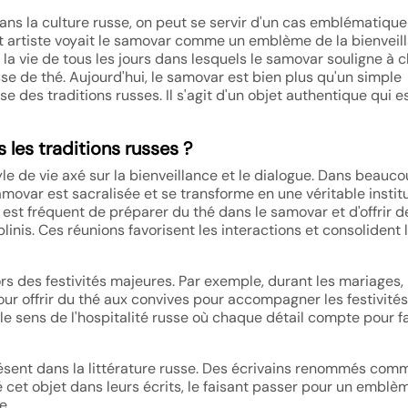
ans la culture russe, on peut se servir d'un cas emblématique
t artiste voyait le samovar comme un emblème de la bienveil
la vie de tous les jours dans lesquels le samovar souligne à 
se de thé. Aujourd'hui, le samovar est bien plus qu'un simple
esse des traditions russes. Il s'agit d'un objet authentique qui e
les traditions russes ?
e de vie axé sur la bienveillance et le dialogue. Dans beauc
movar est sacralisée et se transforme en une véritable institu
 est fréquent de préparer du thé dans le samovar et d'offrir d
blinis. Ces réunions favorisent les interactions et consolident 
ors des festivités majeures. Par exemple, durant les mariages, i
 pour offrir du thé aux convives pour accompagner les festivité
t le sens de l'hospitalité russe où chaque détail compte pour f
résent dans la littérature russe. Des écrivains renommés com
 cet objet dans leurs écrits, le faisant passer pour un emblè
e.