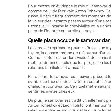
Pour mettre en évidence le rôle du samovar d
comme celui de l'écrivain Anton Tchekhov. Ce
russe. Il décrit fréquemment des moments de 
la valeur des instants passés autour d'une tas
ustensile ; il incarne la convivialité et la rich
pilier de l'identité culturelle du pays.
Quelle place occupe le samovar dans 
Le samovar représente pour les Russes un styl
foyers, la consommation de thé autour d'un sa
Quand les Russes rendent visite à des amis, il
mets traditionnels tels que les pirojkis ou les 
relations familiales et amicales.
Par ailleurs, le samovar est souvent présent l
symbolise l'accueil des invités et est utilisé
chaleur et convivialité. Ce rituel met en avan
sentir les invités chez eux.
De plus, le samovar est traditionnellement p
Anton Tchekhov et Léon Tolstoï ont mentionné
relations entre les individus et la culture local