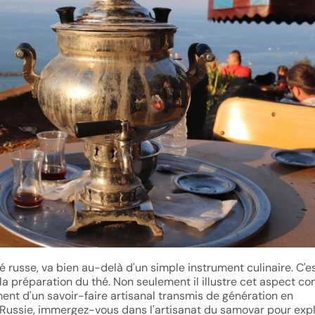
 russe, va bien au-delà d'un simple instrument culinaire. C'e
la préparation du thé. Non seulement il illustre cet aspect co
ment d'un savoir-faire artisanal transmis de génération en
 Russie, immergez-vous dans l'artisanat du samovar pour exp