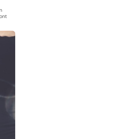
n
sont