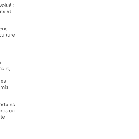
volué :
ts et
sons
culture
a
ment,
des
rmis
ertains
ures ou
ite