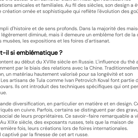
ions amicales et familiales. Au fil des siècles, son design a é
création ornée et sophistiquée qui reflète l'évolution des goû
pli d'histoire et de sens profonds. Dans la majorité des mai
a légèrement diminué, mais il demeure un emblème fort de la 
musées, les expositions et les foires d'artisanat.
t-il si emblématique ?
tent au début du XVIIIe siècle en Russie. L'influence du thé 
ent par le biais des relations avec la Chine. Traditionnelle
on, un matériau hautement valorisé pour sa longévité et son
. Les artisans de Tula comme Ivan Petrovich Koval font partie 
vars. Ils ont introduit des techniques spécifiques qui ont pe
que.
nde diversification, en particulier en matière et en design. C
qués en cuivre. Parfois, certains se distinguent par des grav
 social de leurs propriétaires. Ce savoir-faire remarquable a v
 Au XIXe siècle, des exposants russes, tels que la maison de
mière fois, leurs créations lors de foires internationales.
l captivé par la finesse de cet art russe.