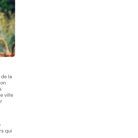
 de la
ion
s
e ville
r
e
rs qui