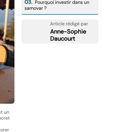
03.
Pourquoi investir dans un
samovar ?
Article rédigé par
Anne-Sophie
Daucourt
st un
ncret
lorer