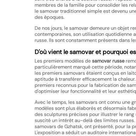
membres de la famille pour consolider les relat
le samovar traditionnel simple est devenu une 
des époques.
De nos jours, le samovar demeure un objet rem
contemporaines, son utilisation quotidienne 
russe. Ils sont constamment présents dans les 
D'où vient le samovar et pourquoi es
Les premiers modèles de
samovar russe
remon
particulièrement marqué cette période, notamm
les premiers samovars étaient conçus en lait
aptitude à transférer efficacement la chaleur
premiers reconnus pour la fabrication de samo
d'optimiser leur fonctionnalité et leur esthéti
Avec le temps, les samovars ont connu une gra
modèles sont plus élaborés et désormais fabri
des sculptures précises pour illustrer le rang
suscité un intérêt au-delà des limites russes.
samovars de Gzhatsk, ont présenté, pour la pre
L'exposition a séduit un auditoire internationa