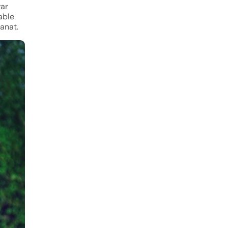
var
able
sanat.