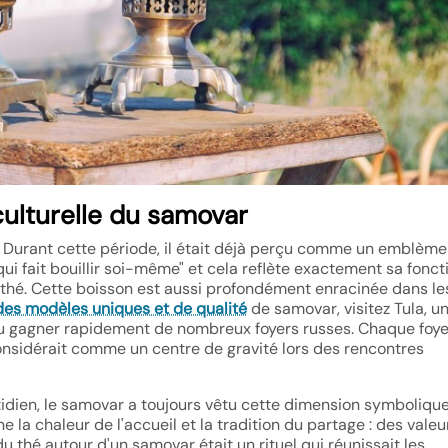
n culturelle du samovar
. Durant cette période, il était déjà perçu comme un emblème
qui fait bouillir soi-même" et cela reflète exactement sa fonct
le thé. Cette boisson est aussi profondément enracinée dans le
des modèles uniques et de qualité
de samovar, visitez Tula, un
su gagner rapidement de nombreux foyers russes. Chaque foye
onsidérait comme un centre de gravité lors des rencontres
idien, le samovar a toujours vêtu cette dimension symboliqu
ne la chaleur de l'accueil et la tradition du partage : des valeu
u thé autour d'un samovar était un rituel qui réunissait les