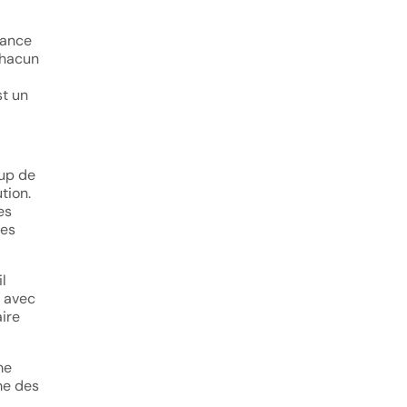
lance
chacun
st un
oup de
tion.
es
les
l
s avec
aire
me
me des