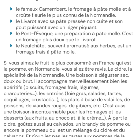
le fameux Camembert, le fromage à pâte molle et à
croûte fleurie le plus connu de la Normandie.
le Livarot avec sa pâte pressée non cuite et son
goût puissant avec un léger piquant.
le Pont-l'Évêque, une préparation à pâte molle. C'est
un fromage plus doux que le Livarot.
le Neufchâtel, souvent aromatisé aux herbes, est un
fromage frais à pâte molle.
Si vous aimez le fruit le plus consommé en France qui est
la pomme, en Normandie, vous allez être ravis. Le cidre, la
spécialité de la Normandie. Une boisson à déguster sec,
doux ou brut. Il accompagne merveilleusement bien les
apéritifs (biscuits, fromages frais, légumes,
charcuteries…), les entrées (foie gras, salades, tartes,
coquillages, crustacés…), les plats à base de volailles, de
poissons, de viandes rouges, de gibiers, etc. C'est aussi
une boisson incontournable pour les fromages et les
desserts (aux fruits, au chocolat, à la crème…). À part le
cidre, goûtez aussi au calvados, un brandy de pomme ou
encore la pommeau qui est un mélange du cidre et du
calvados. Et n'oubliez pas les tartes aux pommes de la