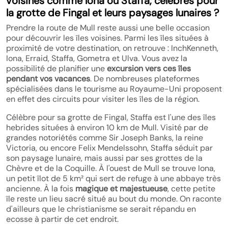
voisines comme lona ou Staffa, célèbres pour
la grotte de Fingal et leurs paysages lunaires ?
Prendre la route de Mull reste aussi une belle occasion
pour découvrir les îles voisines. Parmi les îles situées à
proximité de votre destination, on retrouve : InchKenneth,
Iona, Erraid, Staffa, Gometra et Ulva. Vous avez la
possibilité de planifier une
excursion vers ces îles
pendant vos vacances
. De nombreuses plateformes
spécialisées dans le tourisme au Royaume-Uni proposent
en effet des circuits pour visiter les îles de la région.
Célèbre pour sa grotte de Fingal, Staffa est l'une des îles
hebrides situées à environ 10 km de Mull. Visité par de
grandes notoriétés comme Sir Joseph Banks, la reine
Victoria, ou encore Felix Mendelssohn, Staffa séduit par
son paysage lunaire, mais aussi par ses grottes de la
Chèvre et de la Coquille. À l'ouest de Mull se trouve Iona,
un petit îlot de 5 km² qui sert de refuge à une abbaye très
ancienne. À la fois
magique et majestueuse
, cette petite
île reste un lieu sacré situé au bout du monde. On raconte
d'ailleurs que le christianisme se serait répandu en
ecosse à partir de cet endroit.