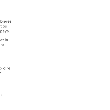
 bières
nt ou
 pays.
et la
ent
x dire
n
ix