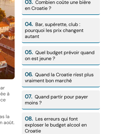
03.
Combien coûte une bière
en Croatie ?
04.
Bar, supérette, club :
pourquoi les prix changent
autant
05.
Quel budget prévoir quand
on est jeune ?
06.
Quand la Croatie n'est plus
vraiment bon marché
bar
rée à
07.
Quand partir pour payer
 ce
moins ?
as la
08.
Les erreurs qui font
n août.
exploser le budget alcool en
Croatie