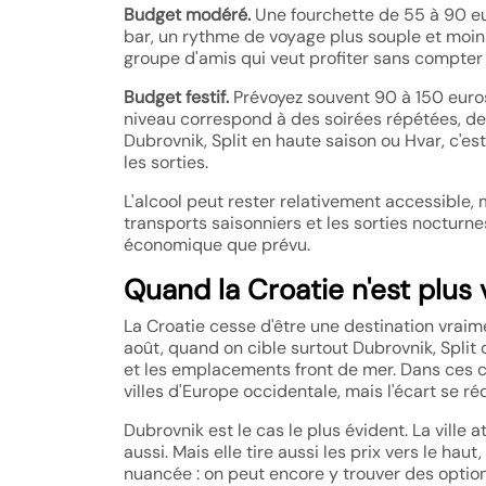
Budget modéré.
Une fourchette de 55 à 90 eur
bar, un rythme de voyage plus souple et moin
groupe d'amis qui veut profiter sans compte
Budget festif.
Prévoyez souvent 90 à 150 euros
niveau correspond à des soirées répétées, des
Dubrovnik, Split en haute saison ou Hvar, c'est
les sorties.
L'alcool peut rester relativement accessible,
transports saisonniers et les sorties nocturne
économique que prévu.
Quand la Croatie n'est plu
La Croatie cesse d'être une destination vraime
août, quand on cible surtout Dubrovnik, Split 
et les emplacements front de mer. Dans ces con
villes d'Europe occidentale, mais l'écart se ré
Dubrovnik est le cas le plus évident. La ville
aussi. Mais elle tire aussi les prix vers le hau
nuancée : on peut encore y trouver des options