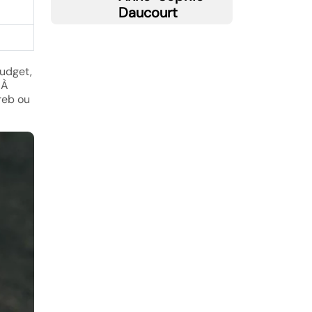
Daucourt
budget,
 À
reb ou