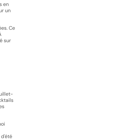
s en
ur un
ées. Ce
À
ré sur
illet-
cktails
es
moi
 d'été