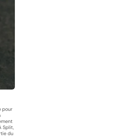
e pour
n
uement
 Split,
tie du