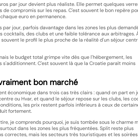
os par jour devient plus réaliste. Elle permet quelques verre
s de compromis sur les repas. C'est souvent le bon repère po
r chaque euro en permanence.
 par jour, parfois davantage dans les zones les plus demand
 cocktails, des clubs et une faible tolérance aux arbitrages. 
 souvent le profil le plus proche de la réalité d'un séjour cent
 mais le budget total grimpe vite dès que l'hébergement, les
s s'additionnent. C'est souvent là que la Croatie paraît moins
s vraiment bon marché
nt économique dans trois cas très clairs : quand on part en ju
centre ou Hvar, et quand le séjour repose sur les clubs, les co
ditions, les prix restent parfois inférieurs à ceux de certain
duit fortement.
 attire, je comprends pourquoi, je suis tombée sous le charme 
t, surtout dans les zones les plus fréquentées. Split reste plus
 correctes, mais les secteurs très touristiques et les soirées