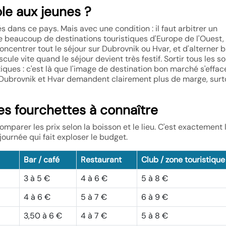
ble aux jeunes ?
s dans ce pays. Mais avec une condition : il faut arbitrer un
 beaucoup de destinations touristiques d'Europe de l'Ouest,
concentrer tout le séjour sur Dubrovnik ou Hvar, et d'alterner 
le vite quand le séjour devient très festif. Sortir tous les soi
iques : c'est là que l'image de destination bon marché s'efface
n. Dubrovnik et Hvar demandent clairement plus de marge, surt
 les fourchettes à connaître
 comparer les prix selon la boisson et le lieu. C'est exactement
 journée qui fait exploser le budget.
Bar / café
Restaurant
Club / zone touristique
3 à 5 €
4 à 6 €
5 à 8 €
4 à 6 €
5 à 7 €
6 à 9 €
3,50 à 6 €
4 à 7 €
5 à 8 €