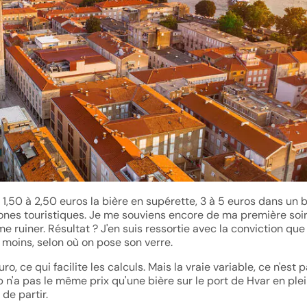
e 1,50 à 2,50 euros la bière en supérette, 3 à 5 euros dans un 
 zones touristiques. Je me souviens encore de ma première soi
e ruiner. Résultat ? J'en suis ressortie avec la conviction que
moins, selon où on pose son verre.
uro, ce qui facilite les calculs. Mais la vraie variable, ce n'est p
 n'a pas le même prix qu'une bière sur le port de Hvar en plei
de partir.