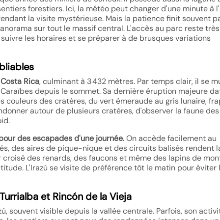
entiers forestiers. Ici, la météo peut changer d'une minute à l'
endant la visite mystérieuse. Mais la patience finit souvent p
norama sur tout le massif central. L'accès au parc reste très
, suivre les horaires et se préparer à de brusques variations
bliables
u Costa Rica
, culminant à 3 432 mètres. Par temps clair, il se 
es Caraïbes depuis le sommet. Sa dernière éruption majeure da
es couleurs des cratères, du vert émeraude au gris lunaire, fr
andonner autour de plusieurs cratères, d'observer la faune des
id.
 pour des escapades d'une journée.
On accède facilement au
 des aires de pique-nique et des circuits balisés rendent la
oir croisé des renards, des faucons et même des lapins de mo
itude. L'Irazú se visite de préférence tôt le matin pour éviter 
urrialba et Rincón de la Vieja
zú, souvent visible depuis la vallée centrale. Parfois, son activi