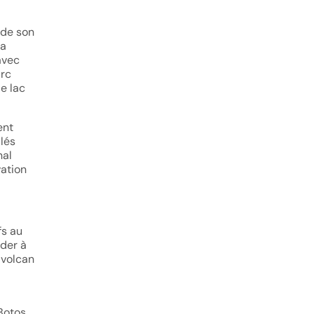
é de son
'a
avec
arc
e lac
ent
lés
nal
vation
fs au
éder à
 volcan
Botos,