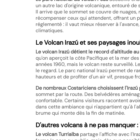
un autre lac d'origine volcanique, entouré de s
Il arrive que le sommet se couvre de nuages, r
récompenser ceux qui attendent, offrant un pa
réglementé : il vaut mieux réserver à l'avance
climatiques.
Le Volcan Irazú et ses paysages inou
Le volcan Irazú détient le record d'altitude a
qu'on aperçoit la côte Pacifique et la mer d
années 1960, mais le volcan reste surveillé. L
le regard. Le parc national Irazú permet de r
hauteurs et de profiter d'un air vif, presque fro
De nombreux Costariciens choisissent l'Irazú
sommet par la route. Des belvédères aménagés,
confortable. Certains visiteurs racontent av
dans cette ambiance qui n'appartient qu'à l'alt
brume qui monte dès la fin de matinée.
D'autres volcans à ne pas manquer : T
Le volcan Turrialba
partage l'affiche avec l'Ira