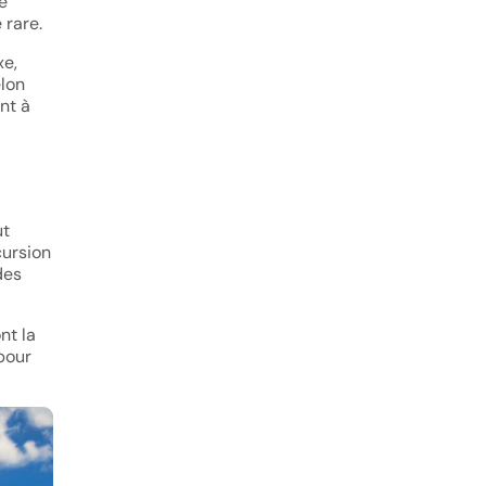
e
 rare.
xe,
elon
nt à
ut
cursion
des
nt la
pour