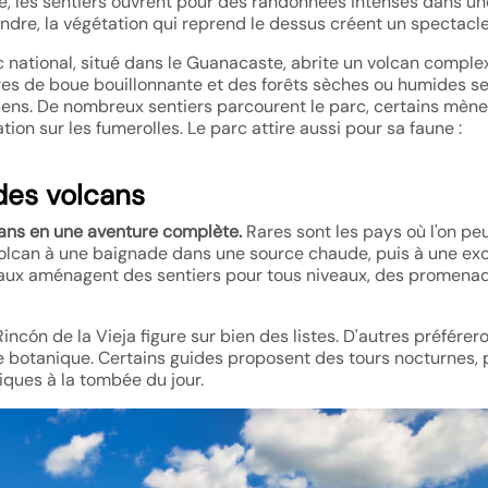
le, les sentiers ouvrent pour des randonnées intenses dans un
endre, la végétation qui reprend le dessus créent un spectacle
c national, situé dans le Guanacaste, abrite un volcan comple
res de boue bouillonnante et des forêts sèches ou humides s
n sens. De nombreux sentiers parcourent le parc, certains mène
ion sur les fumerolles. Le parc attire aussi pour sa faune :
 des volcans
cans en une aventure complète.
Rares sont les pays où l'on pe
volcan à une baignade dans une source chaude, puis à une ex
onaux aménagent des sentiers pour tous niveaux, des promena
cón de la Vieja figure sur bien des listes. D'autres préférero
e botanique. Certains guides proposent des tours nocturnes, 
iques à la tombée du jour.