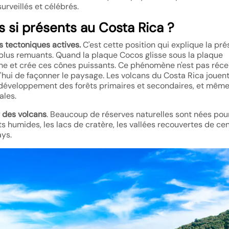
urveillés et célébrés.
s si présents au Costa Rica ?
s tectoniques actives.
C'est cette position qui explique la pr
 plus remuants. Quand la plaque Cocos glisse sous la plaque
che et crée ces cônes puissants. Ce phénomène n'est pas récent
'hui de façonner le paysage. Les volcans du Costa Rica jouen
, le développement des forêts primaires et secondaires, et mêm
ales.
r des volcans
. Beaucoup de réserves naturelles sont nées pou
ts humides, les lacs de cratère, les vallées recouvertes de ce
ays.