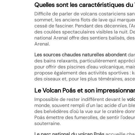
Quelles sont les caractéristiques du
Difficile de parler de volcans costariciens s
sommet, les anciens flots de lave qui marquent 
cessé de fasciner. Pendant des décennies, l'Ar
des coulées spectaculaires visibles la nuit. De
national Arenal offre des sentiers balisés, de
Arenal.
Les sources chaudes naturelles abondent
dan
des bains relaxants, particulièrement appréci
pour offrir des piscines d'eau volcanique, mais
propose également des activités sportives : k
des oiseaux et, pour les plus téméraires, asc
Le Volcan Poás et son impressionnan
Impossible de rester indifférent devant le
vol
monde, souvent rempli d'un lac acide d'un bleu
des belvédères d'où la vue sur le cratère donn
Poás émettre des fumerolles, de sentir l'odeur
souterraine.
Le parc national du volcan Poás
accueille chaq