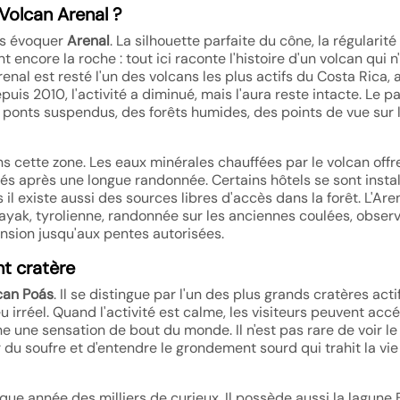
 Volcan Arenal ?
ans évoquer
Arenal
. La silhouette parfaite du cône, la régularit
encore la roche : tout ici raconte l'histoire d'un volcan qui n
enal est resté l'un des volcans les plus actifs du Costa Rica, 
puis 2010, l'activité a diminué, mais l'aura reste intacte. Le p
s ponts suspendus, des forêts humides, des points de vue sur l
s cette zone. Les eaux minérales chauffées par le volcan offr
és après une longue randonnée. Certains hôtels se sont instal
 il existe aussi des sources libres d'accès dans la forêt. L'Are
ayak, tyrolienne, randonnée sur les anciennes coulées, obser
ension jusqu'aux pentes autorisées.
t cratère
can Poás
. Il se distingue par l'un des plus grands cratères acti
 irréel. Quand l'activité est calme, les visiteurs peuvent acc
e une sensation de bout du monde. Il n'est pas rare de voir le
 du soufre et d'entendre le grondement sourd qui trahit la vie
ue année des milliers de curieux. Il possède aussi la lagune 