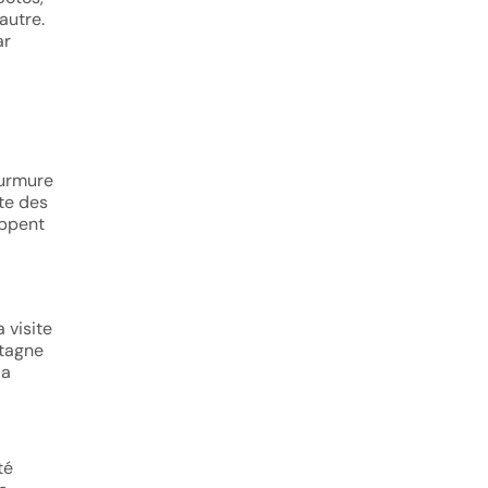
autre.
ar
murmure
te des
appent
 visite
ntagne
la
té