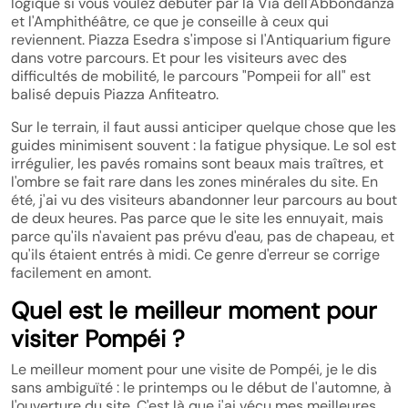
logique si vous voulez débuter par la Via dell'Abbondanza
et l'Amphithéâtre, ce que je conseille à ceux qui
reviennent. Piazza Esedra s'impose si l'Antiquarium figure
dans votre parcours. Et pour les visiteurs avec des
difficultés de mobilité, le parcours "Pompeii for all" est
balisé depuis Piazza Anfiteatro.
Sur le terrain, il faut aussi anticiper quelque chose que les
guides minimisent souvent : la fatigue physique. Le sol est
irrégulier, les pavés romains sont beaux mais traîtres, et
l'ombre se fait rare dans les zones minérales du site. En
été, j'ai vu des visiteurs abandonner leur parcours au bout
de deux heures. Pas parce que le site les ennuyait, mais
parce qu'ils n'avaient pas prévu d'eau, pas de chapeau, et
qu'ils étaient entrés à midi. Ce genre d'erreur se corrige
facilement en amont.
Quel est le meilleur moment pour
visiter Pompéi ?
Le meilleur moment pour une visite de Pompéi, je le dis
sans ambiguïté : le printemps ou le début de l'automne, à
l'ouverture du site. C'est là que j'ai vécu mes meilleures