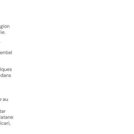
égion
ie.
entiel
fiques
, dans
e au
tar
 Catane
cari,