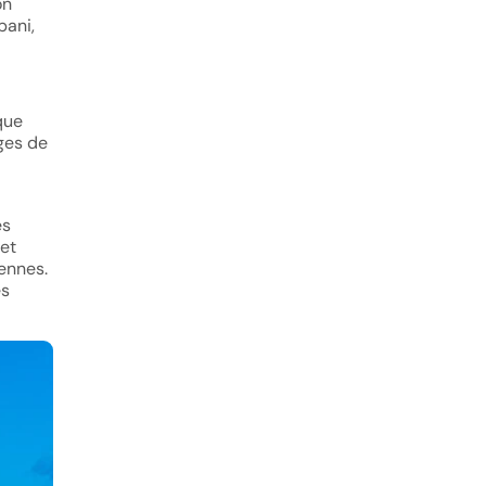
on
pani,
que
ges de
es
 et
ennes.
es