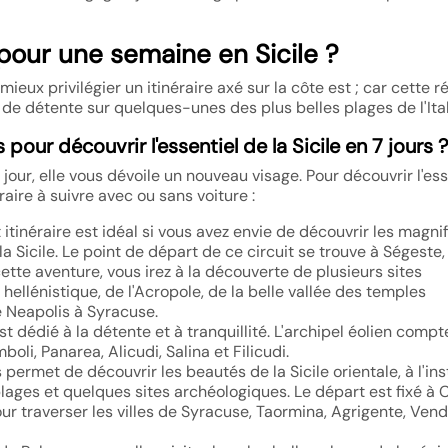
r pour une semaine en Sicile ?
mieux privilégier un itinéraire axé sur la côte est ; car cette r
 de détente sur quelques-unes des plus belles plages de l'Ital
our découvrir l'essentiel de la Sicile en 7 jours ?
jour, elle vous dévoile un nouveau visage. Pour découvrir l'ess
raire à suivre avec ou sans voiture :
 itinéraire est idéal si vous avez envie de découvrir les magni
 Sicile. Le point de départ de ce circuit se trouve à Ségeste
ette aventure, vous irez à la découverte de plusieurs sites
 hellénistique, de l'Acropole, de la belle vallée des temples
 Neapolis à Syracuse.
 est dédié à la détente et à tranquillité. L'archipel éolien compt
boli, Panarea, Alicudi, Salina et Filicudi.
us permet de découvrir les beautés de la Sicile orientale, à l'ins
plages et quelques sites archéologiques. Le départ est fixé à
our traverser les villes de Syracuse, Taormina, Agrigente, Vendi