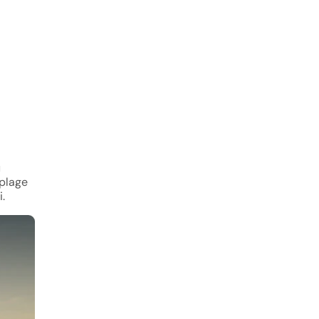
u
 plage
.