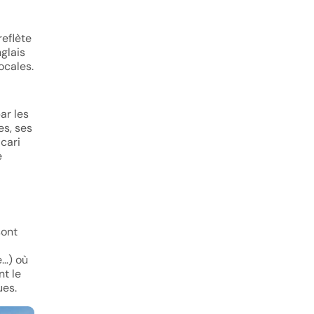
reflète
nglais
ocales.
ar les
es, ses
cari
e
sont
e…) où
nt le
ues.