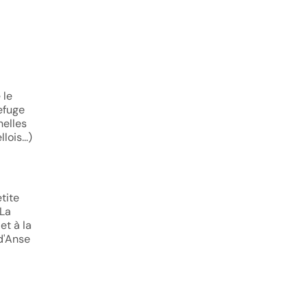
 le
refuge
helles
llois…)
tite
 La
et à la
 d'Anse