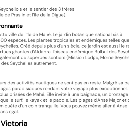
ychellois et le sentier des 3 frères
le de Praslin et l'île de la Digue).
ironnante
e ville de l'île de Mahé. Le jardin botanique national sis à
000 espèces. Les plantes tropicales et endémiques telles que
ychelles. Créé depuis plus d'un siècle, ce jardin est aussi le 
ortues géantes d'Aldabra, l'oiseau endémique Bulbul des Seyc
 également de superbes sentiers (Mission Lodge, Morne Seyche
on des Seychelles autrement.
urs des activités nautiques ne sont pas en reste. Malgré sa pe
e plages paradisiaques rendant votre voyage plus exceptionnel.
plus prisées de Mahé. Elle invite à une baignade, un bronzage 
ue le surf, le kayak et le paddle. Les plages d'Anse Major et
en quête d'un coin tranquille. Vous pouvez même aller à Anse
ans égal.
 Victoria