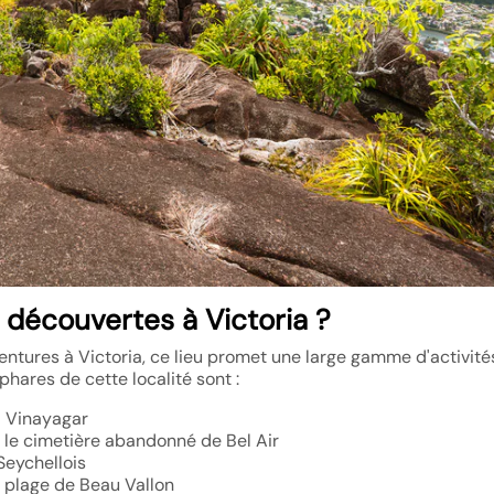
t découvertes à Victoria ?
entures à Victoria, ce lieu promet une large gamme d'activité
phares de cette localité sont :
i Vinayagar
s le cimetière abandonné de Bel Air
Seychellois
a plage de Beau Vallon