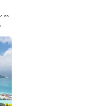
iques
u