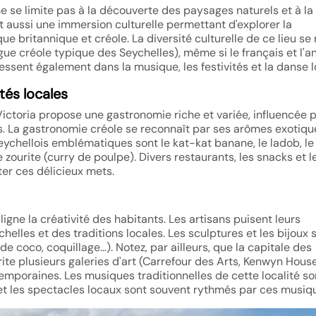
ne se limite pas à la découverte des paysages naturels et à la
st aussi une immersion culturelle permettant d'explorer la
ue britannique et créole. La diversité culturelle de ce lieu se 
ngue créole typique des Seychelles), même si le français et l'a
 ressent également dans la musique, les festivités et la danse l
tés locales
Victoria propose une gastronomie riche et variée, influencée p
s. La gastronomie créole se reconnaît par ses arômes exotiqu
eychellois emblématiques sont le kat-kat banane, le ladob, le 
e zourite (curry de poulpe). Divers restaurants, les snacks et l
ter ces délicieux mets.
uligne la créativité des habitants. Les artisans puisent leurs
helles et des traditions locales. Les sculptures et les bijoux 
de coco, coquillage…). Notez, par ailleurs, que la capitale des
rite plusieurs galeries d'art (Carrefour des Arts, Kenwyn Hous
mporaines. Les musiques traditionnelles de cette localité so
et les spectacles locaux sont souvent rythmés par ces musiq