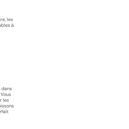
re, les
ables à
n dans
. Vous
r les
oissons
fait