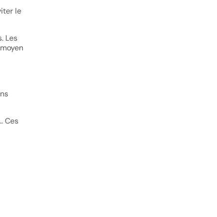
ter le
s. Les
n moyen
ons
s… Ces