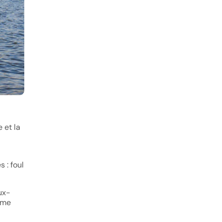
 et la
 : foul
ux-
ême