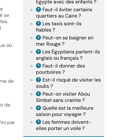
Égypte avec des enfants ?
de
Faut-il éviter certains
té se
quartiers au Caire ?
tes.
Les taxis sont-ils
t
fiables ?
Peut-on se baigner en
mer Rouge ?
que où
Les Égyptiens parlent-ils
anglais ou français ?
Faut-il donner des
pourboires ?
Est-il risqué de visiter les
sme de
souks ?
Peut-on visiter Abou
Simbel sans crainte ?
nt de
Quelle est la meilleure
saison pour voyager ?
Les femmes doivent-
ini par
elles porter un voile ?
s