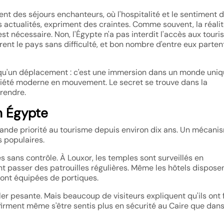
nt des séjours enchanteurs, où l'hospitalité et le sentiment 
s actualités, expriment des craintes. Comme souvent, la réali
est nécessaire. Non, l'Égypte n'a pas interdit l'accès aux touris
rent le pays sans difficulté, et bon nombre d'entre eux parten
us qu'un déplacement : c'est une immersion dans un monde uni
ciété moderne en mouvement. Le secret se trouve dans la
rendre.
en Égypte
ande priorité au tourisme depuis environ dix ans. Un mécani
 populaires.
 sans contrôle. À Louxor, les temples sont surveillés en
t passer des patrouilles régulières. Même les hôtels dispose
 sont équipées de portiques.
 pesante. Mais beaucoup de visiteurs expliquent qu'ils ont f
firment même s'être sentis plus en sécurité au Caire que dan